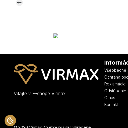
Informá
Všeobecné 
Ochrana os
Reklamácie
Odstúpenie 
Vitajte v E-shope Virmax
O nás
Kontakt
© 2026 Virmax. Všetky práva vyhradené.