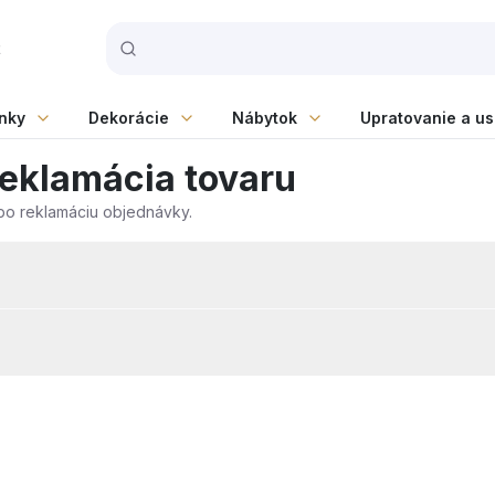
t
nky
Dekorácie
Nábytok
Upratovanie a u
reklamácia tovaru
ebo reklamáciu objednávky.