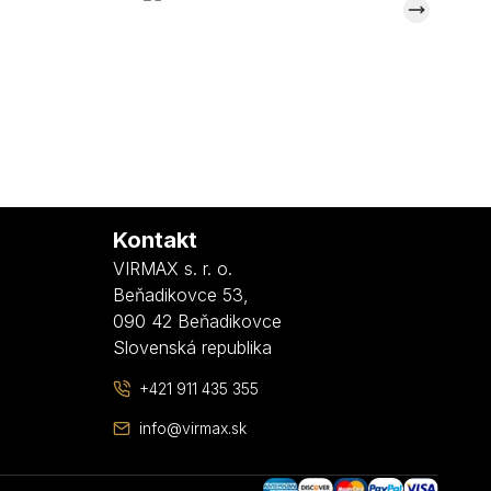
Kontakt
VIRMAX s. r. o.
Beňadikovce 53
,
090 42 Beňadikovce
Slovenská republika
+421 911 435 355
info@virmax.sk