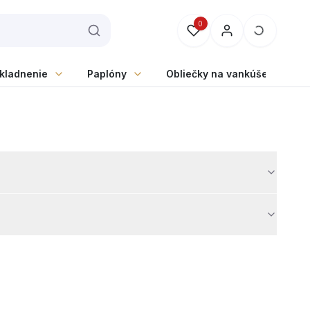
0
skladnenie
Paplóny
Obliečky na vankúše