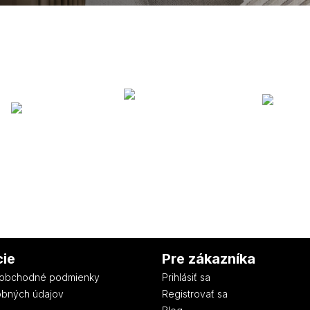
cie
Pre zákazníka
obchodné podmienky
Prihlásiť sa
obných údajov
Registrovať sa