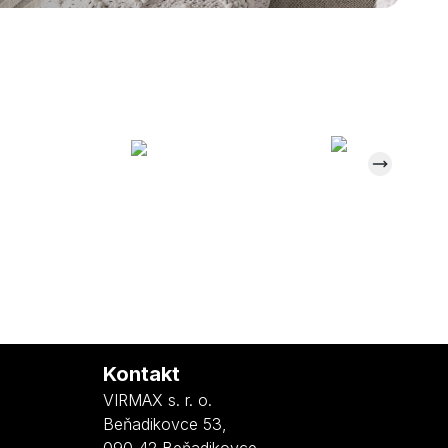
Kontakt
VIRMAX s. r. o.
Beňadikovce 53
,