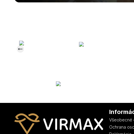
Informá
Všeobecné 
Ochrana os