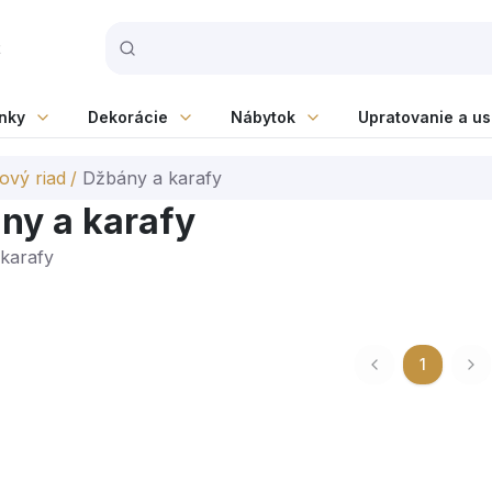
t
nky
Dekorácie
Nábytok
Upratovanie a u
ový riad
/
Džbány a karafy
ny a karafy
karafy
1