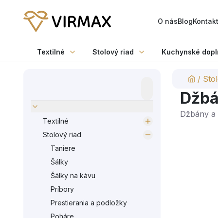
O nás
Blog
Kontak
Textilné
Stolový riad
Kuchynské dopl
/
Stol
Džbá
Džbány a 
Textilné
Stolový riad
Taniere
Šálky
Šálky na kávu
Príbory
Prestierania a podložky
Poháre