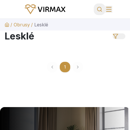
/
Obrusy
/
Lesklé
Lesklé
1